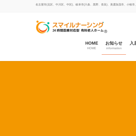
コ
ナ
名古屋市(北区、中川区、中区)、岐阜市(六条、黒野、長良)、美濃加茂市、小牧
ン
ビ
テ
ゲ
ン
ー
ツ
シ
に
ョ
HOME
お知らせ
入
移
ン
HOME
information
動
に
移
動