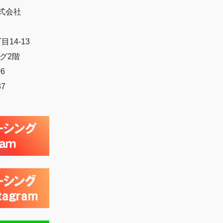
式会社
14-13
グ2階
06
87