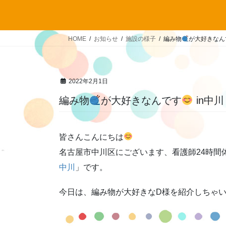
HOME
お知らせ
施設の様子
編み物
が大好きなん
2022年2月1日
編み物
が大好きなんです
in中川
皆さんこんにちは
名古屋市中川区にございます、看護師24時間
中川
」です。
今日は、編み物が大好きなD様を紹介しちゃ