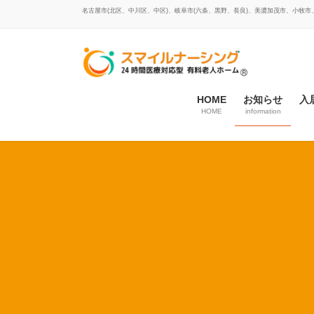
コ
ナ
名古屋市(北区、中川区、中区)、岐阜市(六条、黒野、長良)、美濃加茂市、小牧
ン
ビ
テ
ゲ
ン
ー
ツ
シ
に
ョ
HOME
お知らせ
入
移
ン
HOME
information
動
に
移
動