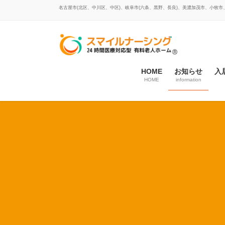
コ
ナ
名古屋市(北区、中川区、中区)、岐阜市(六条、黒野、長良)、美濃加茂市、小牧
ン
ビ
テ
ゲ
ン
ー
ツ
シ
に
ョ
HOME
お知らせ
入
移
ン
HOME
information
動
に
移
動